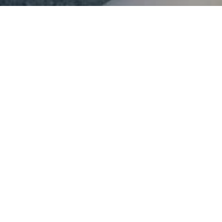
CARI CLIENTI
Bauma 2025 è di nuovo dietro l'angolo! La
34a fiera leader mondiale per le macchine da
costruzione, le macchine per i materiali da
costruzione, le macchine da miniera, i veicoli
da costruzione e le attrezzature per l'edilizia
si terrà ancora una volta a
Monaco
di Baviera
dal
7 al 13 aprile 2025
. Naturalmente anche il
Gruppo Husqvarna sarà presente come
espositore! Venite a trovarci allo
stand A1.
137
.